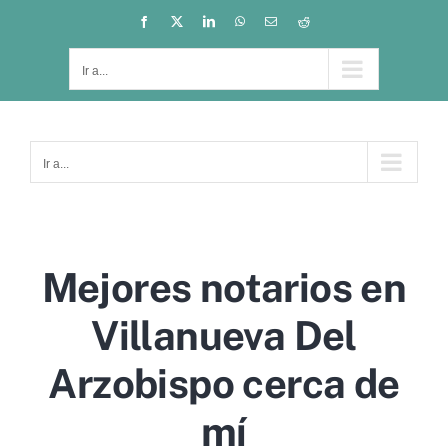
Saltar
Facebook
X
LinkedIn
WhatsApp
Correo
Reddit
electrónico
al
contenido
Ir a...
Ir a...
Mejores notarios en
Villanueva Del
Arzobispo cerca de
mí