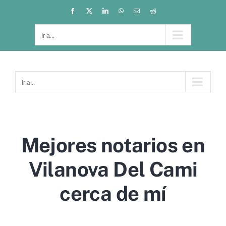
Saltar
Facebook
X
LinkedIn
WhatsApp
Correo
Reddit
electrónico
al
contenido
Ir a...
Ir a...
Mejores notarios en
Vilanova Del Cami
cerca de mí