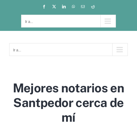
Saltar
Facebook
X
LinkedIn
WhatsApp
Correo
Reddit
electrónico
al
contenido
Ir a...
Ir a...
Mejores notarios en
Santpedor cerca de
mí