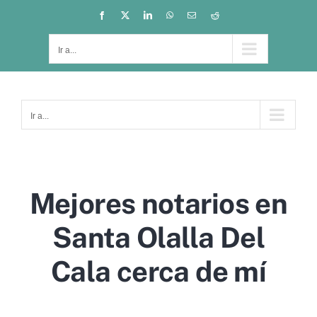
Saltar
Facebook
X
LinkedIn
WhatsApp
Correo
Reddit
electrónico
al
contenido
Ir a...
Ir a...
Mejores notarios en
Santa Olalla Del
Cala cerca de mí