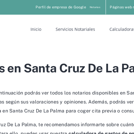
Perfil de empresa de Google
Páginas web 
Notarias
Inicio
Servicios Notariales
Calculadora
s en Santa Cruz De La P
tinuación podrás ver todos los notarios disponibles en Sa
s según sus valoraciones y opiniones. Además, podrás ver 
a en Santa Cruz De La Palma para coger cita previa o consu
 Cruz De La Palma, te recomendamos informarte sobre cuánt
 Para ello, puedes usar nuestra
calculadora de gastos de no