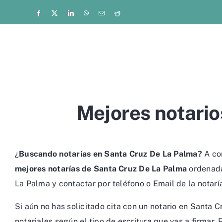
Saltar
Facebook
X
LinkedIn
WhatsApp
Correo
Reddit
electrónico
al
contenido
Mejores notario
¿
Buscando notarías en Santa Cruz De La Palma?
A con
mejores notarías de Santa Cruz De La Palma
ordenada
La Palma y contactar por teléfono o Email de la notarí
Si aún no has solicitado cita con un notario en Santa
notariales según el tipo de escritura que vas a firmar.