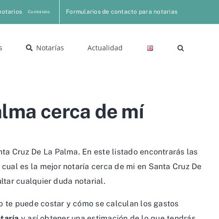
notarios
Formularios de contacto para notarias
Contrátalo
s
Notarías
Actualidad
alma cerca de mí
nta Cruz De La Palma. En este listado encontrarás las
cual es la mejor notaría cerca de mi en Santa Cruz De
ltar cualquier duda notarial.
o te puede costar y cómo se calculan los gastos
taría
y así obtener una estimación de lo que tendrás