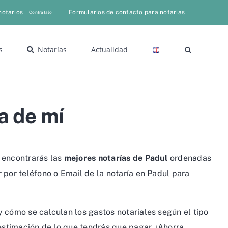
notarios
Formularios de contacto para notarias
Contrátalo
s
Notarías
Actualidad
a de mí
o encontrarás las
mejores notarías de Padul
ordenadas
 por teléfono o Email de la notaría en Padul para
 cómo se calculan los gastos notariales según el tipo
estimación de lo que tendrás que pagar. ¡Ahorra