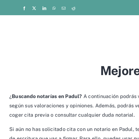
Saltar
Facebook
X
LinkedIn
WhatsApp
Correo
Reddit
electrónico
al
contenido
Mejore
¿
Buscando notarías en Padul?
A continuación podrás v
según sus valoraciones y opiniones. Además, podrás ver
coger cita previa o consultar cualquier duda notarial.
Si aún no has solicitado cita con un notario en Padul,
de escritura que vas a firmar. Para ello, puedes usar n