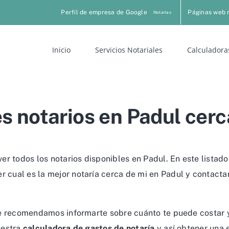
Perfil de empresa de Google
Páginas web 
Notarias
Inicio
Servicios Notariales
Calculadora
s notarios en Padul cerc
er todos los notarios disponibles en Padul. En este listad
 cual es la mejor notaría cerca de mi en Padul y contactar
 te recomendamos informarte sobre cuánto te puede costar y
uestra
calculadora de gastos de notaría
y así obtener una 