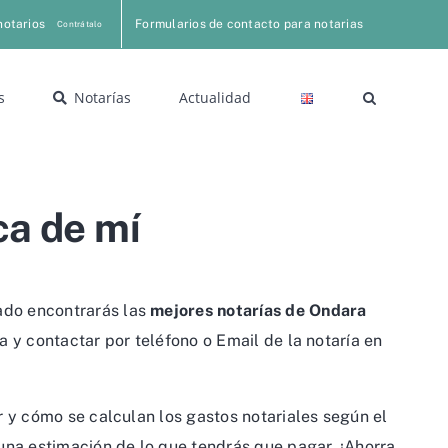
notarios
Formularios de contacto para notarias
Contrátalo
s
Notarías
Actualidad
ca de mí
tado encontrarás las
mejores notarías de Ondara
 y contactar por teléfono o Email de la notaría en
 y cómo se calculan los gastos notariales según el
una estimación de lo que tendrás que pagar. ¡Ahorra