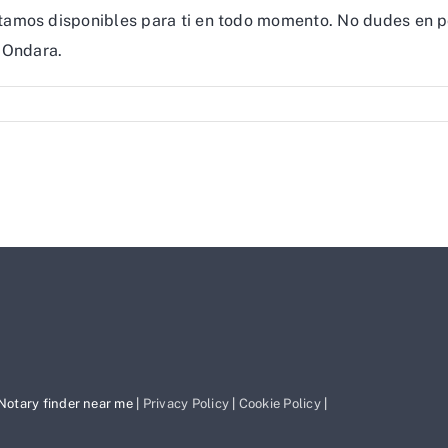
tamos disponibles para ti en todo momento. No dudes en p
 Ondara.
 Notary finder near me |
Privacy Policy
|
Cookie Policy
|