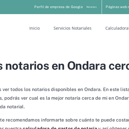
Perfil de empresa de Google
Páginas web 
Notarias
Inicio
Servicios Notariales
Calculadora
 notarios en Ondara cer
ver todos los notarios disponibles en Ondara. En este lis
 podrás ver cual es la mejor notaría cerca de mi en Ondara
da notarial.
a, te recomendamos informarte sobre cuánto te puede costar
sar nuestra
calculadora de gastos de notaría
y así obtener 