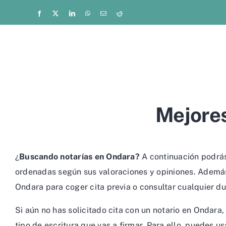
Saltar
Facebook
X
LinkedIn
WhatsApp
Correo
Reddit
electrónico
al
contenido
Mejores
¿
Buscando notarías en Ondara?
A continuación podrás 
ordenadas según sus valoraciones y opiniones. Además,
Ondara para coger cita previa o consultar cualquier du
Si aún no has solicitado cita con un notario en Ondar
tipo de escritura que vas a firmar. Para ello, puedes u