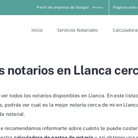
Perfil de empresa de Google
Páginas web 
Notarias
Inicio
Servicios Notariales
Calculadora
 notarios en Llanca cer
ver todos los notarios disponibles en Llanca. En este list
podrás ver cual es la mejor notaría cerca de mi en Llanca 
a notarial.
, te recomendamos informarte sobre cuánto te puede costar 
uestra
calculadora de gastos de notaría
y así obtener una 