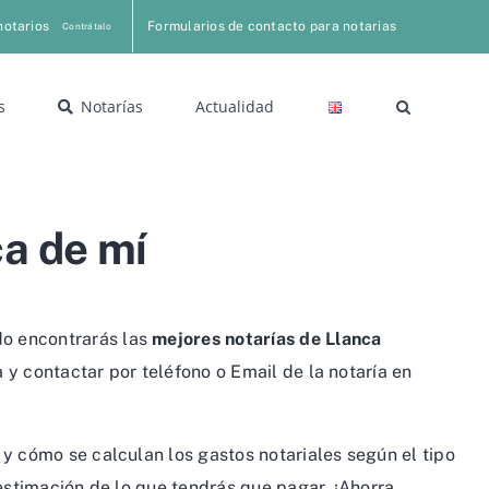
notarios
Formularios de contacto para notarias
Contrátalo
s
Notarías
Actualidad
ca de mí
ado encontrarás las
mejores notarías de Llanca
y contactar por teléfono o Email de la notaría en
y cómo se calculan los gastos notariales según el tipo
estimación de lo que tendrás que pagar. ¡Ahorra