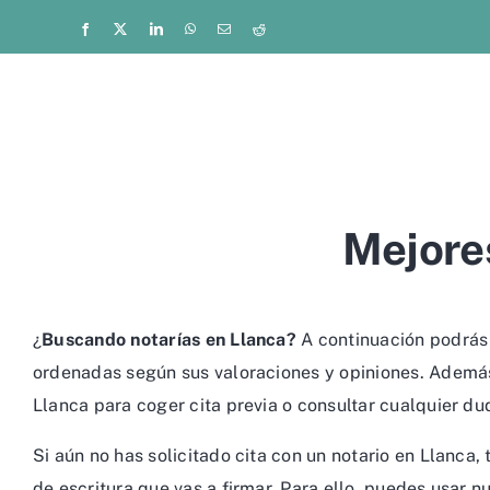
Saltar
Facebook
X
LinkedIn
WhatsApp
Correo
Reddit
electrónico
al
contenido
Mejores
¿
Buscando notarías en Llanca?
A continuación podrás 
ordenadas según sus valoraciones y opiniones. Además, 
Llanca para coger cita previa o consultar cualquier dud
Si aún no has solicitado cita con un notario en Llanca
de escritura que vas a firmar. Para ello, puedes usar n