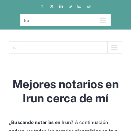
Saltar
Facebook
X
LinkedIn
WhatsApp
Correo
Reddit
electrónico
al
contenido
Ir a...
Ir a...
Mejores notarios en
Irun cerca de mí
¿
Buscando notarías en Irun?
A continuación