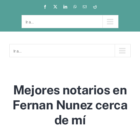
Saltar
Facebook
X
LinkedIn
WhatsApp
Correo
Reddit
electrónico
al
contenido
Ir a...
Ir a...
Mejores notarios en
Fernan Nunez cerca
de mí