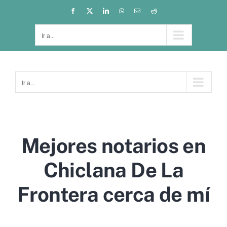
Saltar
Facebook
X
LinkedIn
WhatsApp
Correo
Reddit
electrónico
al
contenido
Ir a...
Ir a...
Mejores notarios en
Chiclana De La
Frontera cerca de mí