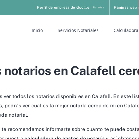
Perfil de empresa de Google
Páginas web 
Notarias
Inicio
Servicios Notariales
Calculadora
 notarios en Calafell cer
 ver todos los notarios disponibles en Calafell. En este li
podrás ver cual es la mejor notaría cerca de mi en Calafel
uda notarial.
ll, te recomendamos informarte sobre cuánto te puede costa
sar nuestra
calculadora de gastos de notaría
y así obtener 