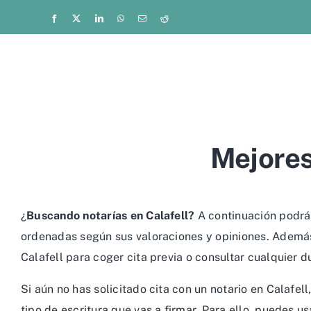
Saltar
Facebook
X
LinkedIn
WhatsApp
Correo
Reddit
electrónico
al
contenido
Mejores
¿
Buscando notarías en Calafell?
A continuación podrás
ordenadas según sus valoraciones y opiniones. Además, 
Calafell para coger cita previa o consultar cualquier d
Si aún no has solicitado cita con un notario en Calafe
tipo de escritura que vas a firmar. Para ello, puedes u