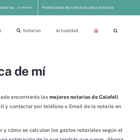
notarios
Formularios de contacto para notarias
Contrátalo
s
Notarías
Actualidad
ca de mí
stado encontrarás las
mejores notarías de Calafell
l y contactar por teléfono o Email de la notaría en
r y cómo se calculan los gastos notariales según el
una estimación de lo que tendrás que pagar. ¡Ahorra