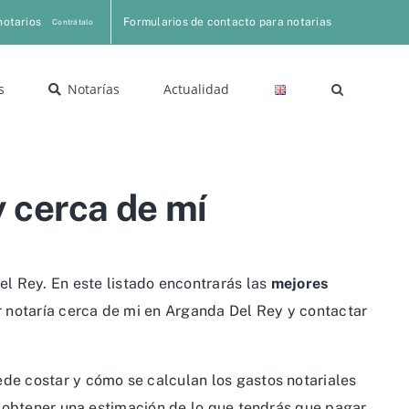
notarios
Formularios de contacto para notarias
Contrátalo
s
Notarías
Actualidad
 cerca de mí
el Rey. En este listado encontrarás las
mejores
 notaría cerca de mi en Arganda Del Rey y contactar
ede costar y cómo se calculan los gastos notariales
 obtener una estimación de lo que tendrás que pagar.