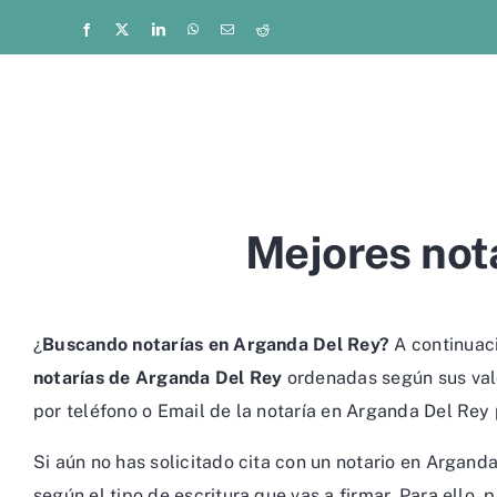
Saltar
Facebook
X
LinkedIn
WhatsApp
Correo
Reddit
electrónico
al
contenido
Mejores not
¿
Buscando notarías en Arganda Del Rey?
A continuaci
notarías de Arganda Del Rey
ordenadas según sus valo
por teléfono o Email de la notaría en Arganda Del Rey 
Si aún no has solicitado cita con un notario en Argan
según el tipo de escritura que vas a firmar. Para ello,