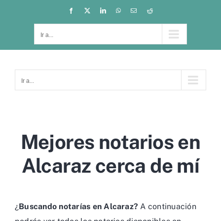
Saltar
Facebook
X
LinkedIn
WhatsApp
Correo
Reddit
electrónico
al
contenido
Ir a...
Ir a...
Mejores notarios en
Alcaraz cerca de mí
¿
Buscando notarías en Alcaraz?
A continuación