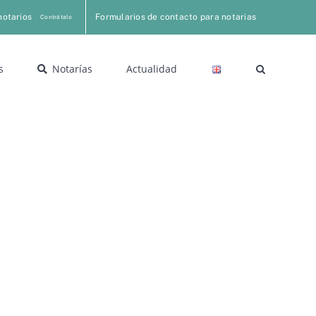
notarios
Formularios de contacto para notarias
Contrátalo
s
Notarías
Actualidad