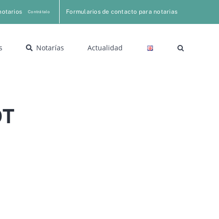
notarios
Formularios de contacto para notarias
Contrátalo
s
Notarías
Actualidad
OT