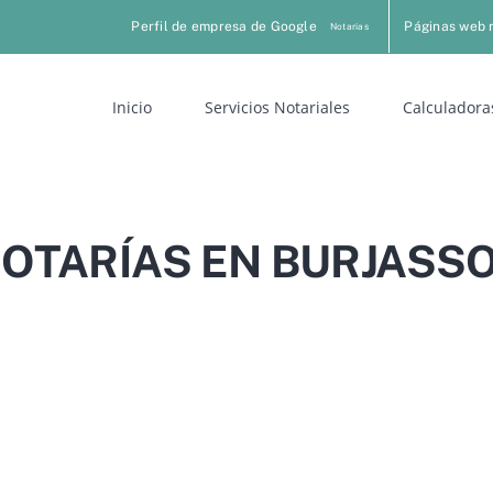
Perfil de empresa de Google
Páginas web 
Notarias
Inicio
Servicios Notariales
Calculadora
OTARÍAS EN BURJASS