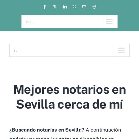
Saltar
Facebook
X
LinkedIn
WhatsApp
Correo
Reddit
electrónico
al
contenido
Ir a...
Ir a...
Mejores notarios en
Sevilla cerca de mí
¿
Buscando notarías en Sevilla?
A continuación