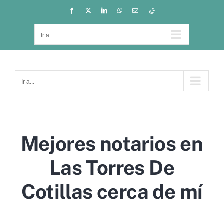
Saltar
Facebook
X
LinkedIn
WhatsApp
Correo
Reddit
electrónico
al
contenido
Ir a...
Ir a...
Mejores notarios en
Las Torres De
Cotillas cerca de mí