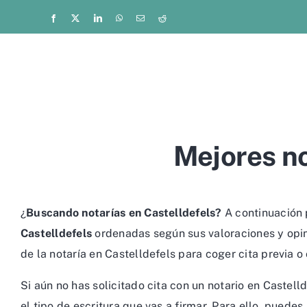
Saltar
Facebook
X
LinkedIn
WhatsApp
Correo
Reddit
electrónico
al
contenido
Mejores no
¿
Buscando notarías en Castelldefels?
A continuación p
Castelldefels
ordenadas según sus valoraciones y opini
de la notaría en Castelldefels para coger cita previa o
Si aún no has solicitado cita con un notario en Caste
el tipo de escritura que vas a firmar. Para ello, puede