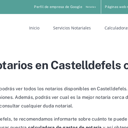
Perfil de empresa de Google
Páginas web 
Notarias
Inicio
Servicios Notariales
Calculadora
tarios en Castelldefels 
odrás ver todos los notarios disponibles en Castelldefels.
ones. Además, podrás ver cual es la mejor notaría cerca d
 consultar cualquier duda notarial.
lldefels, te recomendamos informarte sobre cuánto te puede
s usar nuestra
calculadora de gastos de notaría
y así obten