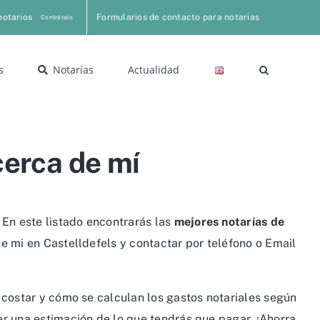
notarios
Formularios de contacto para notarias
Contrátalo
s
Notarías
Actualidad
cerca de mí
 En este listado encontrarás las
mejores notarías de
e mi en Castelldefels y contactar por teléfono o Email
 costar y cómo se calculan los gastos notariales según
er una estimación de lo que tendrás que pagar. ¡Ahorra